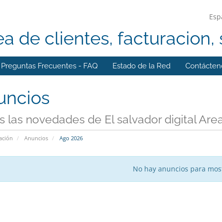
Esp
ea de clientes, facturacion, 
Preguntas Frecuentes - FAQ
Estado de la Red
Contácten
uncios
 las novedades de El salvador digital Area 
ación
Anuncios
Ago 2026
No hay anuncios para mos