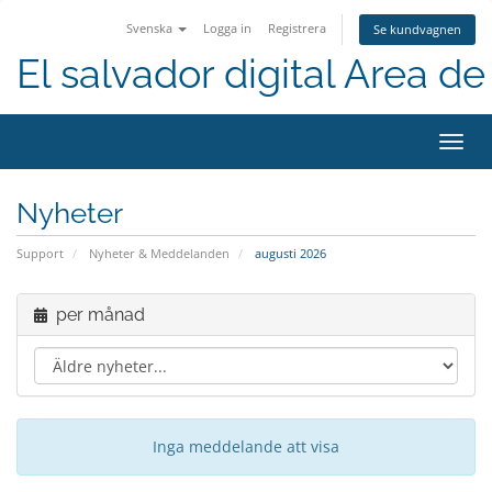
Svenska
Logga in
Registrera
Se kundvagnen
El salvador digital Area de 
Växla
navig
Nyheter
Support
Nyheter & Meddelanden
augusti 2026
per månad
Inga meddelande att visa