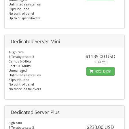
Unlimited reinstall os
8 ips included
No control panel
Up to 16 ips failovers
Dedicated Server Mini
16 gb ram
$1135.00 USD
1 Terabyte sata 3
Centos 6 64bits
חצי שנתי
Port 100 Mbits
Unmanaged
הזמינו עכשיו
Unlimited reinstall os
8 ips included
No control panel
No more ips failovers
Dedicated Server Plus
8 gb ram
$230.00 USD
1 Terabyte sata 3