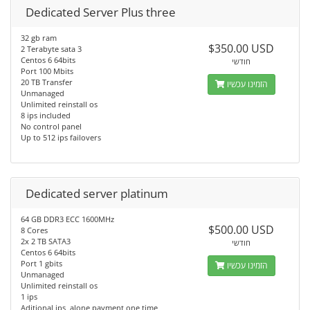
Dedicated Server Plus three
32 gb ram
$350.00 USD
2 Terabyte sata 3
Centos 6 64bits
חודשי
Port 100 Mbits
20 TB Transfer
הזמינו עכשיו
Unmanaged
Unlimited reinstall os
8 ips included
No control panel
Up to 512 ips failovers
Dedicated server platinum
64 GB DDR3 ECC 1600MHz
$500.00 USD
8 Cores
2x 2 TB SATA3
חודשי
Centos 6 64bits
Port 1 gbits
הזמינו עכשיו
Unmanaged
Unlimited reinstall os
1 ips
Aditional ips, alone payment one time