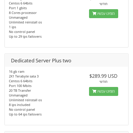
Centos 6 64bits
חודשי
Port 1 gbits
8 Cores processor
הזמינו עכשיו
Unmanaged
Unlimited reinstall os
1 ips
No control panel
Up to 29 ips failovers
Dedicated Server Plus two
16 gb ram
$289.99 USD
2X1 Terabyte sata 3
Centos 6 64bits
חודשי
Port 100 Mbits
20 TB Transfer
הזמינו עכשיו
Unmanaged
Unlimited reinstall os
8 ips included
No control panel
Up to 64 ips failovers