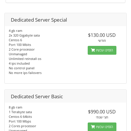
Dedicated Server Special
4 gb ram
$130.00 USD
2x 320 Gigabyte sata
Centos 6
חודשי
Port 100 Mbits
2 Core processor
הזמינו עכשיו
Unmanaged
Unlimited reinstall os
4 ips included
No control panel
No more ips failovers
Dedicated Server Basic
8 gb ram
$990.00 USD
1 Terabyte sata
Centos 6 64bits
חצי שנתי
Port 100 Mbps
2 Cores processor
הזמינו עכשיו
Unmanaged